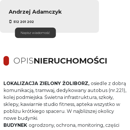
Andrzej Adamczyk
512 201 202
Napisz wiadomość
OPIS
NIERUCHOMOŚCI
LOKALIZACJA ZIELONY ŻOLIBORZ,
osiedle z dobrą
komunikacją, tramwaj, dedykowany autobus (nr.221),
kolej podmiejska. Świetna infrastruktura, szkoły,
sklepy, kawiarnie studio fitness, apteka wszystko w
pobliżu krótkiego spaceru. W najbliższej okolicy
nowe budynki.
BUDYNEK
ogrodzony, ochrona, monitoring, części