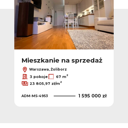
Dodaj do ulubionych
Dodaj do ulub
ż
Mieszkanie na sprzedaż
M
Warszawa, Żoliborz
2
3 pokoje
67 m
2
23 805,97 zł/m
 zł
1 595 000 zł
ADM-MS-4953
ADM