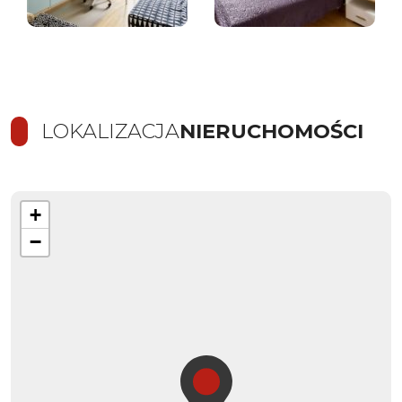
LOKALIZACJA
NIERUCHOMOŚCI
+
−