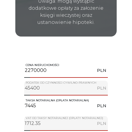
Uwaga: mogą wystąpić
dodatkowe opłaty za założenie
księgi wieczystej oraz
ustanowienie hipoteki.
CENA NIERUCHOMOŚCI
PLN
PODATEK OD CZYNNOŚCI CYWILNO-PRAWNYCH
PLN
TAKSA NOTARIALNA (OPŁATA NOTARIALNA)
PLN
VAT OD TAKSY NOTARIALNEJ (OPŁATY NOTARIALNEJ)
PLN