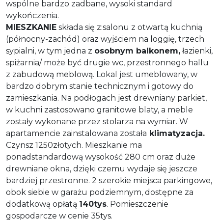
wspólne bardzo zadbane, wysoki standard
wykończenia.
MIESZKANIE
składa się z:salonu z otwartą kuchnią
(północny-zachód) oraz wyjściem na loggię, trzech
sypialni, w tym jedna z
osobnym balkonem,
łazienki,
spiżarnia/ może być drugie wc, przestronnego hallu
z zabudową meblową. Lokal jest umeblowany, w
bardzo dobrym stanie technicznym i gotowy do
zamieszkania. Na podłogach jest drewniany parkiet,
w kuchni zastosowano granitowe blaty, a meble
zostały wykonane przez stolarza na wymiar. W
apartamencie zainstalowana została
klimatyzacja.
Czynsz 1250złotych. Mieszkanie ma
ponadstandardową wysokość 280 cm oraz duże
drewniane okna, dzięki czemu wydaje się jeszcze
bardziej przestronne. 2 szerokie miejsca parkingowe,
obok siebie w garażu podziemnym, dostępne za
dodatkową opłatą
140tys
. Pomieszczenie
gospodarcze w cenie 35tys.