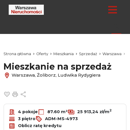
Strona główna
Oferty
Mieszkania
Sprzedaż
Warszawa
Ż
Mieszkanie na sprzedaż
Warszawa, Żoliborz, Ludwika Rydygiera
Dodaj do ulubionych
Drukuj
Udostępnij
2
4 pokoje
87.60 m²
25 913,24 zł/m
3 piętro
ADM-MS-4973
Oblicz ratę kredytu