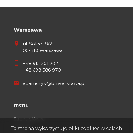
Warszawa
ul. Solec 18/21
00-410 Warszawa
+48 512 201 202
+48 698 586 970
adamczyk@bn.warszawa.pl
menu
Strona główna
O firmie
Ta strona wykorzystuje pliki cookies w celach