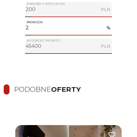
WNIOSEK O WPIS DO KW
PLN
PROWIZJA
%
WYSOKOŚĆ PROWIZJI
PLN
PODOBNE
OFERTY