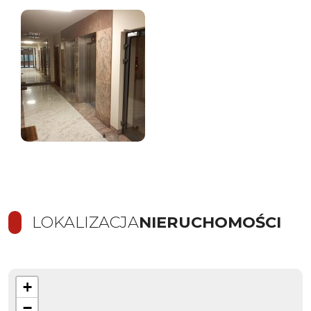
LOKALIZACJA
NIERUCHOMOŚCI
+
−