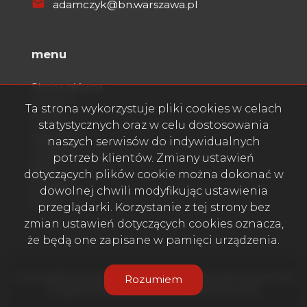
adamczyk@bn.warszawa.pl
menu
Strona główna
O firmie
Ta strona wykorzystuje pliki cookies w celach
Oferty
statystycznych oraz w celu dostosowania
Zgłoszenia
naszych serwisów do indywidualnych
Ulubione
potrzeb klientów. Zmiany ustawień
Blog
dotyczących plików cookie można dokonać w
Kontakt
dowolnej chwili modyfikując ustawienia
Rodo
przeglądarki. Korzystanie z tej strony bez
zmian ustawień dotyczących cookies oznacza,
że będą one zapisane w pamięci urządzenia.
Firma WARSZAWA NIERUCHOMOŚCI Andrzej Adamczyk © 2026
Rozumiem
Program dla biur nieruchomości
Galactica Virgo