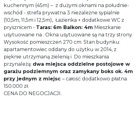
kuchennym (45m) – z dużymi oknami na południe-
wschód - strefa prywatna 3 niezależne sypialnie
(10,5m, 11,5m i 12,5m), Łazienka + dodatkowe WC z
prysznicem -
Taras: 6m Balkon: 4m
Mieszkanie
usytuowane na . Okna usytuowane są na trzy strony.
Wysokość pomieszczeń 270 cm. Stan budynku:
apartamentowiec oddany do użytku w 2014, z
pięknie utrzymaną zielenią i Do mieszkania
przynależą:
dwa miejsca oddzielne postojowe w
garażu podziemnym oraz zamykany boks ok. 4m
przy jednym z miejsc
– całość dodatkowo płatna
150.000 zł.
CENA DO NEGOCJACJI.