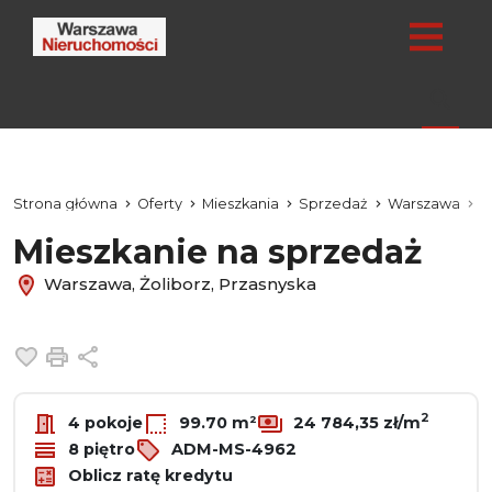
Strona główna
Oferty
Mieszkania
Sprzedaż
Warszawa
Ż
Mieszkanie na sprzedaż
Warszawa, Żoliborz, Przasnyska
Dodaj do ulubionych
Drukuj
Udostępnij
2
4 pokoje
99.70 m²
24 784,35 zł/m
8 piętro
ADM-MS-4962
Oblicz ratę kredytu