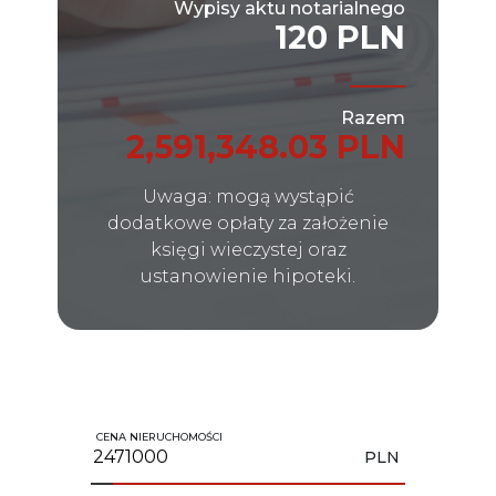
Wypisy aktu notarialnego
120 PLN
Razem
2,591,348.03 PLN
Uwaga: mogą wystąpić
dodatkowe opłaty za założenie
księgi wieczystej oraz
ustanowienie hipoteki.
CENA NIERUCHOMOŚCI
PLN