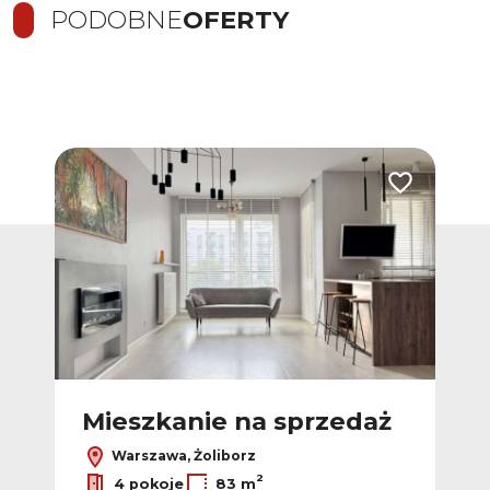
PODOBNE
OFERTY
Dodaj do ulubionych
Dodaj do ulub
ż
Mieszkanie na sprzedaż
M
Warszawa, Żoliborz
2
4 pokoje
83 m