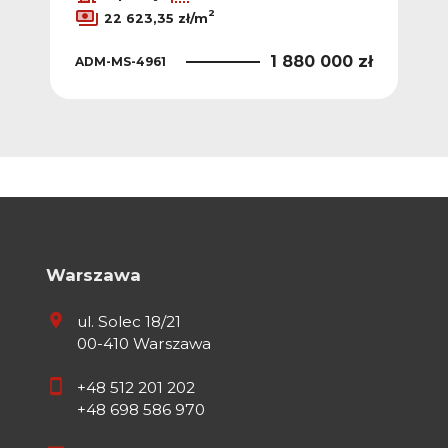
2
22 623,35 zł/m
 zł
1 880 000 zł
ADM-MS-4961
AD
Warszawa
ul. Solec 18/21
00-410 Warszawa
+48 512 201 202
+48 698 586 970