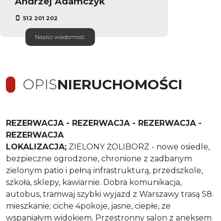
Andrzej Adamczyk
512 201 202
Napisz wiadomość
OPIS
NIERUCHOMOŚCI
REZERWACJA - REZERWACJA - REZERWACJA -
REZERWACJA
LOKALIZACJA;
ZIELONY ŻOLIBORZ - nowe osiedle,
bezpieczne ogrodzone, chronione z zadbanym
zielonym patio i pełną infrastrukturą, przedszkole,
szkoła, sklepy, kawiarnie. Dobra komunikacja,
autobus, tramwaj szybki wyjazd z Warszawy trasą S8.
mieszkanie; ciche 4pokoje, jasne, ciepłe, ze
wspaniałym widokiem. Przestronny salon z aneksem