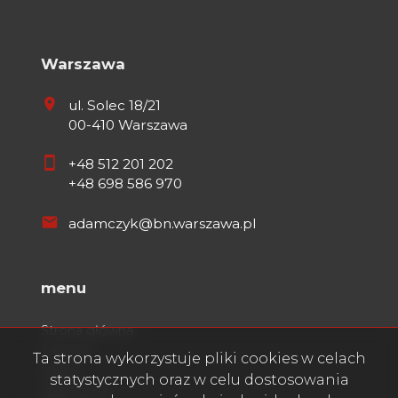
Warszawa
ul. Solec 18/21
00-410 Warszawa
+48 512 201 202
+48 698 586 970
adamczyk@bn.warszawa.pl
menu
Strona główna
O firmie
Ta strona wykorzystuje pliki cookies w celach
Oferty
statystycznych oraz w celu dostosowania
Zgłoszenia