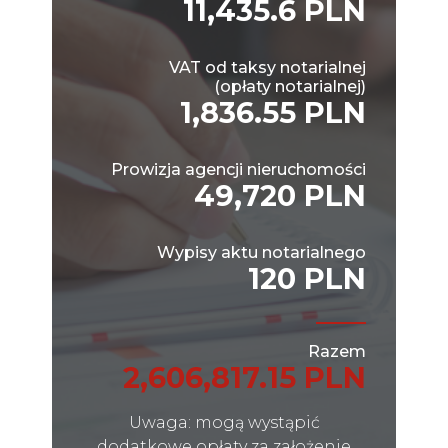
11,435.6 PLN
VAT od taksy notarialnej
(opłaty notarialnej)
1,836.55 PLN
Prowizja agencji nieruchomości
49,720 PLN
Wypisy aktu notarialnego
120 PLN
Razem
2,606,817.15 PLN
Uwaga: mogą wystąpić
dodatkowe opłaty za założenie