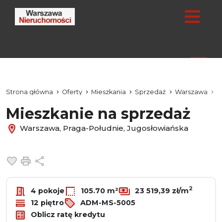
Strona główna
Oferty
Mieszkania
Sprzedaż
Warszawa
P
Mieszkanie na sprzedaż
Warszawa, Praga-Południe, Jugosłowiańska
Dodaj do ulubionych
Drukuj
Udostępnij
2
4 pokoje
105.70 m²
23 519,39 zł/m
12 piętro
ADM-MS-5005
Oblicz ratę kredytu