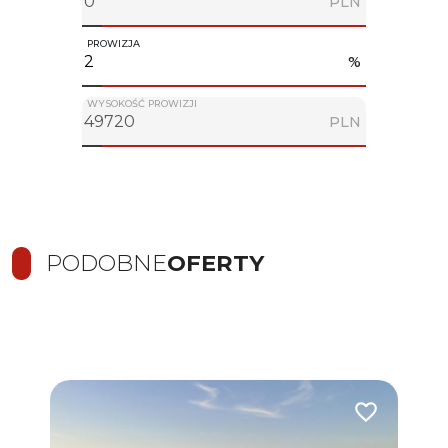
PLN
PROWIZJA
%
WYSOKOŚĆ PROWIZJI
PLN
PODOBNE
OFERTY
Dodaj do ulub