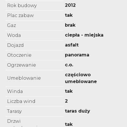
2012
Rok budowy
tak
Plac zabaw
brak
Gaz
ciepła - miejska
Woda
asfalt
Dojazd
panorama
Otoczenie
c.o.
Ogrzewanie
częściowo
Umeblowanie
umeblowane
tak
Winda
2
Liczba wind
taras duży
Tarasy
Drzwi
tak