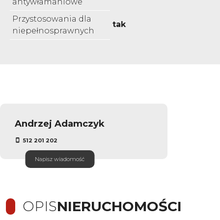
antywłamaniowe
Przystosowania dla
tak
niepełnosprawnych
Andrzej Adamczyk
512 201 202
Napisz wiadomość
OPIS
NIERUCHOMOŚCI