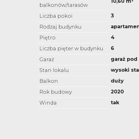
10,60 m²
balkonów/tarasów
3
Liczba pokoi
apartame
Rodzaj budynku
4
Piętro
6
Liczba pięter w budynku
garaż pod
Garaż
wysoki st
Stan lokalu
duży
Balkon
2020
Rok budowy
tak
Winda