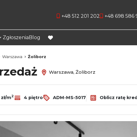
+48 512 201 202
+48 698 586 
Zgłoszenia
Blog
favorite
Warszawa
Żoliborz
przedaż
Warszawa, Żoliborz
2
 zł/m
4 piętro
ADM-MS-5017
Oblicz ratę kre