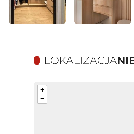
LOKALIZACJA
NI
+
−