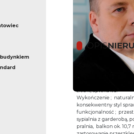
ntowiec
OPIS
NIER
 budynkiem
andard
BARDZO WYSOKI STA
Żoliborz, Sady nowe osi
Powązkowskiej, Krasiński
żłobki, apteka itd.
Wykończenie ; naturalne
konsekwentny styl sprawi
funkcjonalność ; prze
sypialnia z garderobą, p
pralnia, balkon ok. 10,
zastosowanie przeszkleń