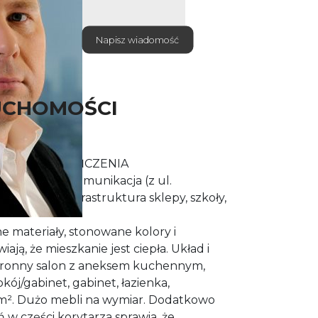
Napisz wiadomość
UCHOMOŚCI
NDARD WYKOŃCZENIA
edle z dobrą komunikacja (z ul.
ego) pełna infrastruktura sklepy, szkoły,
 materiały, stonowane kolory i
ają, że mieszkanie jest ciepła. Układ i
stronny salon z aneksem kuchennym,
okój/gabinet, gabinet, łazienka,
7 m². Dużo mebli na wymiar. Dodatkowo
 w części korytarza sprawia, że