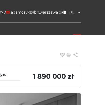
970
adamczyk@bn.warszawa.pl
Dodaj do ulubiony
Drukuj
Udostępnij
1 890 000 zł
dytu