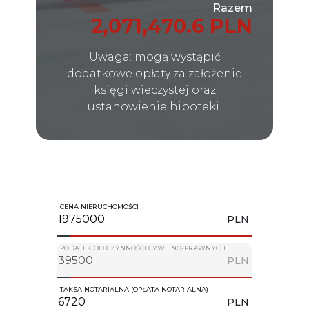
Razem
2,071,470.6 PLN
Uwaga: mogą wystąpić
dodatkowe opłaty za założenie
księgi wieczystej oraz
ustanowienie hipoteki.
CENA NIERUCHOMOŚCI
PLN
PODATEK OD CZYNNOŚCI CYWILNO-PRAWNYCH
PLN
TAKSA NOTARIALNA (OPŁATA NOTARIALNA)
PLN