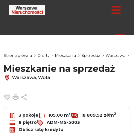
Strona główna
Oferty
Mieszkania
Sprzedaż
Warszawa
W
Mieszkanie na sprzedaż
Warszawa, Wola
Dodaj do ulubionych
Drukuj
Udostępnij
2
3 pokoje
105.00 m²
18 809,52 zł/m
8 piętro
ADM-MS-5003
Oblicz ratę kredytu