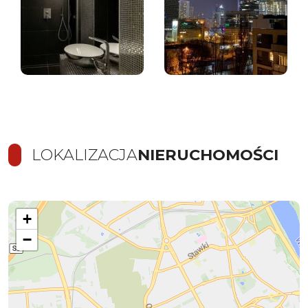
LOKALIZACJA
NIERUCHOMOŚCI
+
−