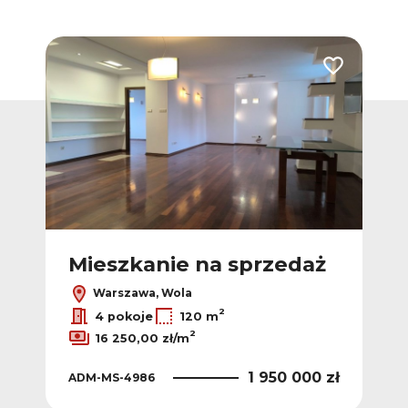
Dodaj do ulubionych
Dodaj do ulub
ż
Mieszkanie na sprzedaż
M
Warszawa, Wola
2
4 pokoje
120 m
2
16 250,00 zł/m
 zł
1 950 000 zł
ADM-MS-4986
AD