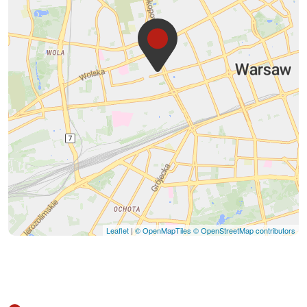
Leaflet
|
© OpenMapTiles
© OpenStreetMap contributors