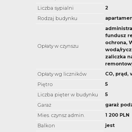
2
Liczba sypialni
apartame
Rodzaj budynku
administra
fundusz r
ochrona, 
Opłaty w czynszu
woda/rycz
zaliczka n
remontow
CO, prąd,
Opłaty wg liczników
5
Piętro
5
Liczba pięter w budynku
garaż pod
Garaż
1 200 PLN
Mies. czynsz admin.
jest
Balkon