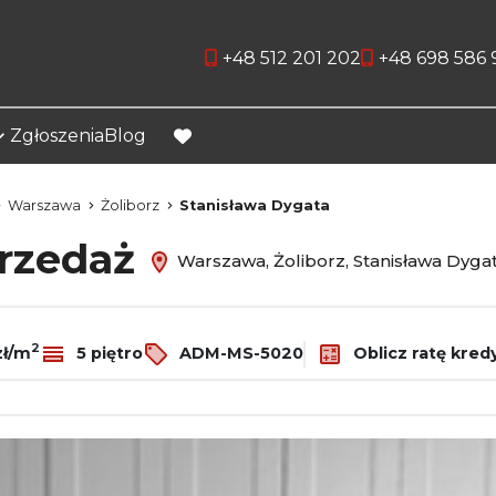
+48 512 201 202
+48 698 586 
Zgłoszenia
Blog
favorite
Warszawa
Żoliborz
Stanisława Dygata
przedaż
Warszawa, Żoliborz, Stanisława Dyga
2
zł/m
5 piętro
ADM-MS-5020
Oblicz ratę kred