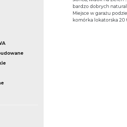
bardzo dobrych natural
Miejsce w garażu podzi
komórka lokatorska 20 t
WA
abudowane
kie
ne