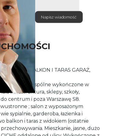
Napisz wiadomość
UCHOMOŚCI
Y POKOJE, BALKON I TARAS GARAŻ,
olicy, części wspólne wykończone w
ła infrastruktura, sklepy, szkoły,
d do centrum i poza Warszawę S8.
dwustronne ; salon z wyposażonym
 sypialnie, garderoba, łazienka i
 balkon i taras z widokiem (ostatnie
o przechowywania. Mieszkanie, jasne, dużo
 !! CICHE oddalone od ulicy. Wykończone z