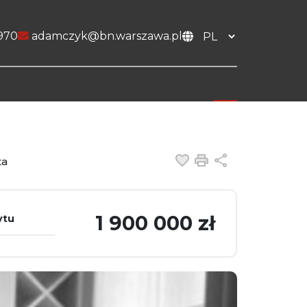
970
adamczyk@bn.warszawa.pl
Dodaj do ulubiony
Drukuj
Udostępnij
ta
1 900 000 zł
ytu