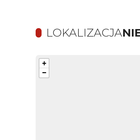
LOKALIZACJA
NI
+
−