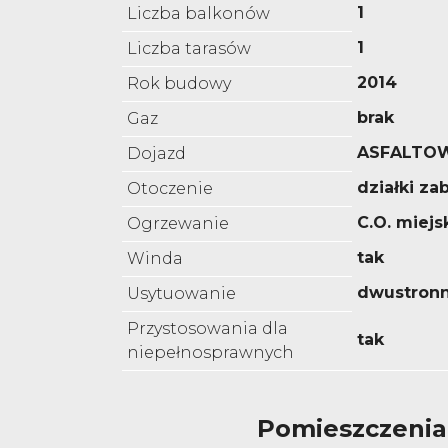
1
Liczba balkonów
1
Liczba tarasów
2014
Rok budowy
brak
Gaz
ASFALTO
Dojazd
działki z
Otoczenie
C.O. miejs
Ogrzewanie
tak
Winda
dwustron
Usytuowanie
Przystosowania dla
tak
niepełnosprawnych
Pomieszczenia