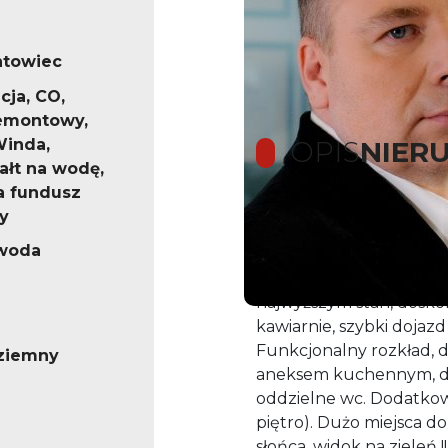
ntowiec
cja, CO,
emontowy,
Winda,
OPIS
NIER
ałt na wodę,
a fundusz
y
ŻOLIBORZ, DYGATA TRZ
 woda
KOMÓRKA.
Najlepszy Budynek w ok
najwyższym stan, doskona
kawiarnie, szybki dojaz
Funkcjonalny rozkład, 
ziemny
aneksem kuchennym, dwie
oddzielne wc. Dodatkowo
piętro). Dużo miejsca d
słońca, widok na zieleń