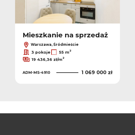
ż
Mieszkanie na sprzedaż
M
Warszawa, Śródmieście
2
3 pokoje
55 m
2
19 436,36 zł/m
 zł
1 069 000 zł
ADM-MS-4910
AD