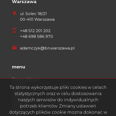
Warszawa
ul. Solec 18/21
00-410 Warszawa
+48 512 201 202
+48 698 586 970
adamczyk@bn.warszawa.pl
menu
Strona główna
O firmie
Ta strona wykorzystuje pliki cookies w celach
Oferty
statystycznych oraz w celu dostosowania
Zgłoszenia
naszych serwisów do indywidualnych
Ulubione
potrzeb klientów. Zmiany ustawień
Blog
dotyczących plików cookie można dokonać w