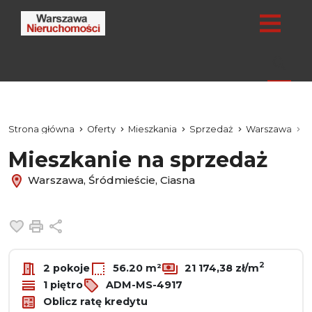
Strona główna
Oferty
Mieszkania
Sprzedaż
Warszawa
Ś
Mieszkanie na sprzedaż
Warszawa, Śródmieście, Ciasna
Dodaj do ulubionych
Drukuj
Udostępnij
2
2 pokoje
56.20 m²
21 174,38 zł/m
1 piętro
ADM-MS-4917
Oblicz ratę kredytu